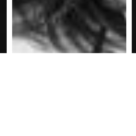
Paola Zingman
Tesorera
Saber más