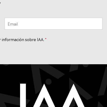
r
ir información sobre IAA.
*