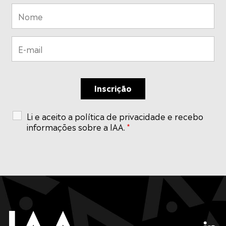
v
o
i
s
u
a
i
s
Li e aceito a política de privacidade e recebo
informações sobre a IAA.
*
d
e
E
v
e
n